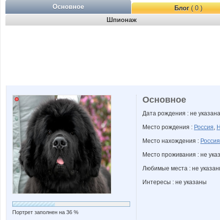
Основное
Блог
( 0 )
Шпионаж
Основное
Дата рождения : не указан
Место рождения :
Россия
,
Н
Место нахождения :
Россия
Место проживания : не ука
Любимые места : не указа
Интересы : не указаны
Портрет заполнен на 36 %