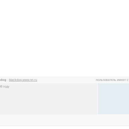
kdog
:
blackdog.www.nn.ru
пользователь имеет 
8 году