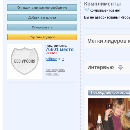
Комплименты
Отправить приватное сообщение
Комплиментов нет.
Вы не авторизованы! Чтоб
Добавить в друзья
Игнорировать
Сделать подарок
Метки лидеров
популярность:
76601 место
-8302 ↓
рейтинг
80
?
Интервью
Как получить
уровень?
Последние
фотогра